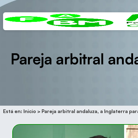
Pareja arbitral anda
Está en:
Inicio
>
Pareja arbitral andaluza, a Inglaterra pa