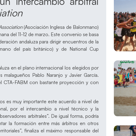
 intercambio arbitral
ation
Association
(Asociación Inglesa de Balonmano)
emana del 11-12 de marzo. Este convenio se basa
ederación andaluza para dirigir encuentros de la
mano del país británico) y de National Cup
uza en el plano internacional los elegidos por
s malagueños Pablo Naranjo y Javier García.
del CTA-FABM con bastante proyección y con
os es muy importante este acuerdo a nivel de
onal, por el intercambio a nivel técnico y la
bservadores arbitrales”. De igual forma, podría
ar la formación entre más árbitros en otros
itoriales”, finaliza el máximo responsable del