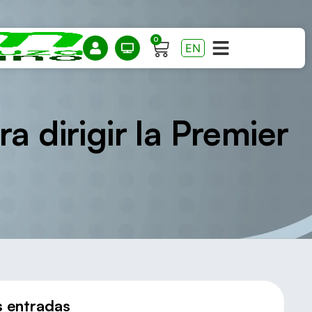
0
EN
ra dirigir la Premier
s entradas