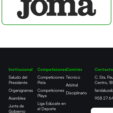
Institucional
Competiciones
Comités
Contact
Saludo del
Competiciones
Técnico
C. Sta. Pau
Presidente
Pista
Centro, 1
Arbitral
Organigramas
Competiciones
fandaluza
Disciplinario
Playa
Asamblea
958 27 6
Liga Edúcate en
Junta de
el Deporte
Gobierno