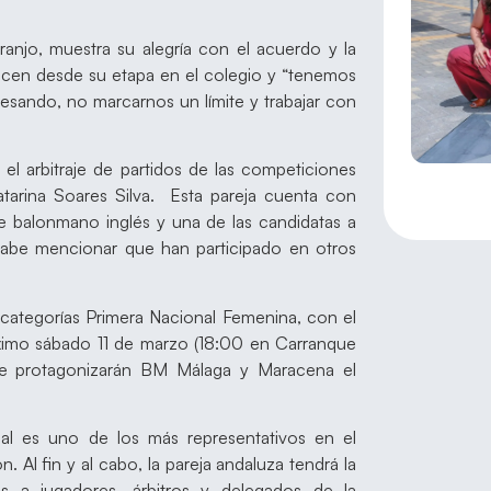
anjo, muestra su alegría con el acuerdo y la
nocen desde su etapa en el colegio y “tenemos
sando, no marcarnos un límite y trabajar con
 el arbitraje de partidos de las competiciones
Catarina Soares Silva. Esta pareja cuenta con
de balonmano inglés y una de las candidatas a
cabe mencionar que han participado en otros
s categorías Primera Nacional Femenina, con el
óximo sábado 11 de marzo (18:00 en Carranque
que protagonizarán BM Málaga y Maracena el
cual es uno de los más representativos en el
 Al fin y al cabo, la pareja andaluza tendrá la
ias a jugadores, árbitros y delegados de la