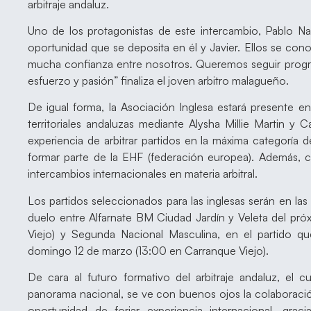
arbitraje andaluz.
Uno de los protagonistas de este intercambio, Pablo Nar
oportunidad que se deposita en él y Javier. Ellos se co
mucha confianza entre nosotros. Queremos seguir progre
esfuerzo y pasión” finaliza el joven arbitro malagueño.
De igual forma, la Asociación Inglesa estará presente en
territoriales andaluzas mediante Alysha Millie Martin y 
experiencia de arbitrar partidos en la máxima categoría 
formar parte de la EHF (federación europea). Además, 
intercambios internacionales en materia arbitral.
Los partidos seleccionados para las inglesas serán en la
duelo entre Alfarnate BM Ciudad Jardín y Veleta del pr
Viejo) y Segunda Nacional Masculina, en el partido 
domingo 12 de marzo (13:00 en Carranque Viejo).
De cara al futuro formativo del arbitraje andaluz, el 
panorama nacional, se ve con buenos ojos la colaboración.
oportunidad de forjar experiencia internacional, grac