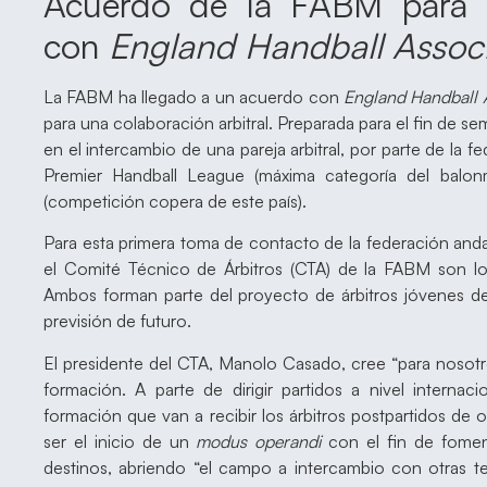
Acuerdo de la FABM para un
con
England Handball Associ
La FABM ha llegado a un acuerdo con
England Handball 
para una colaboración arbitral. Preparada para el fin de s
en el intercambio de una pareja arbitral, por parte de la f
Premier Handball League (máxima categoría del balon
(competición copera de este país).
Para esta primera toma de contacto de la federación andal
el Comité Técnico de Árbitros (CTA) de la FABM son lo
Ambos forman parte del proyecto de árbitros jóvenes 
previsión de futuro.
El presidente del CTA, Manolo Casado, cree “para nosotr
formación. A parte de dirigir partidos a nivel internaci
formación que van a recibir los árbitros postpartidos de o
ser el inicio de un
modus
operandi
con el fin de foment
destinos, abriendo “el campo a intercambio con otras terr