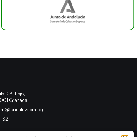
o
la, 23, bajo,
8001 Granada
bm@fandaluzabm.org
4 32