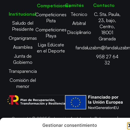
Comités
Contacto
Competiciones
Institucional
Técnico
C. Sta. Paula,
Competiciones
23, bajo,
Pista
Saludo del
Arbitral
Centro,
Presidente
Competiciones
Disciplinario
18001
Playa
Organigramas
Granada
Liga Edúcate
Asamblea
fandaluzabm@fandaluzabm
en el Deporte
Junta de
958 27 64
Gobierno
32
Transparencia
Comisión del
menor
Copyright © 2025 Federación Andaluza de Balonmano |
Desarrollado por
TOOOLS
Gestionar consentimiento