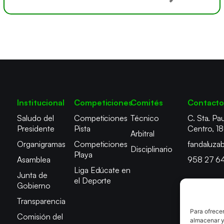
Institucional
Competiciones
Comités
Contact
Saludo del
Competiciones
Técnico
C. Sta. Pau
Presidente
Pista
Centro, 1
Arbitral
Organigramas
Competiciones
fandaluza
Disciplinario
Playa
Asamblea
958 27 6
Liga Edúcate en
Junta de
el Deporte
Gobierno
Transparencia
Para ofrecer
Comisión del
almacenar y/