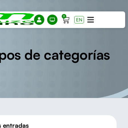
0
EN
ipos de categorías
s entradas