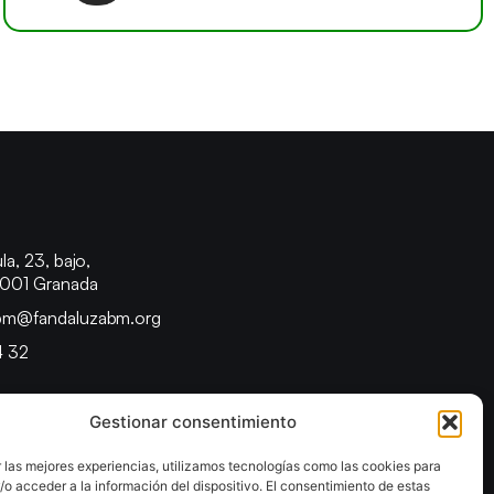
o
la, 23, bajo,
8001 Granada
bm@fandaluzabm.org
4 32
Gestionar consentimiento
 las mejores experiencias, utilizamos tecnologías como las cookies para
o acceder a la información del dispositivo. El consentimiento de estas