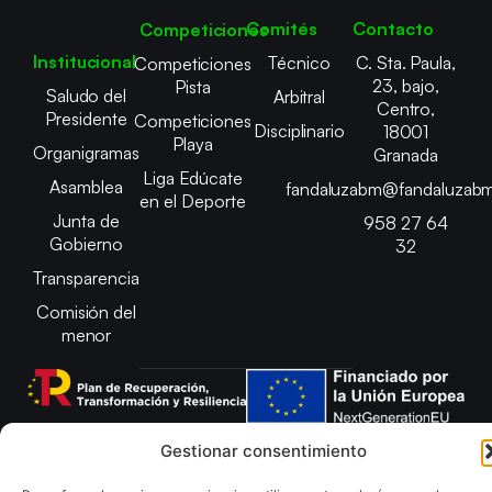
Comités
Contacto
Competiciones
Institucional
Técnico
C. Sta. Paula,
Competiciones
23, bajo,
Pista
Saludo del
Arbitral
Centro,
Presidente
Competiciones
Disciplinario
18001
Playa
Organigramas
Granada
Liga Edúcate
Asamblea
fandaluzabm@fandaluzabm
en el Deporte
Junta de
958 27 64
Gobierno
32
Transparencia
Comisión del
menor
Gestionar consentimiento
Copyright © 2025 Federación Andaluza de Balonmano |
Desarrollado por
TOOOLS