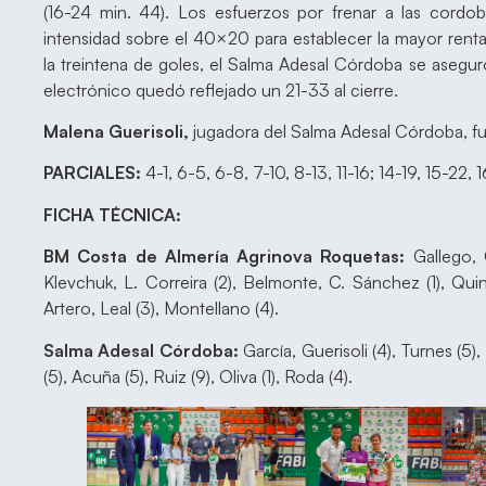
(16-24 min. 44). Los esfuerzos por frenar a las cord
intensidad sobre el 40×20 para establecer la mayor rent
la treintena de goles, el Salma Adesal Córdoba se aseguró 
electrónico quedó reflejado un 21-33 al cierre.
Malena Guerisoli,
jugadora del Salma Adesal Córdoba, 
PARCIALES:
4-1, 6-5, 6-8, 7-10, 8-13, 11-16; 14-19, 15-22,
FICHA TÉCNICA:
BM Costa de Almería Agrinova Roquetas:
Gallego, 
Klevchuk, L. Correira (2), Belmonte, C. Sánchez (1), Quint
Artero, Leal (3), Montellano (4).
Salma Adesal Córdoba:
García, Guerisoli (4), Turnes (5)
(5), Acuña (5), Ruiz (9), Oliva (1), Roda (4).