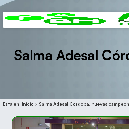
Salma Adesal Cór
Está en:
Inicio
>
Salma Adesal Córdoba, nuevas campeona