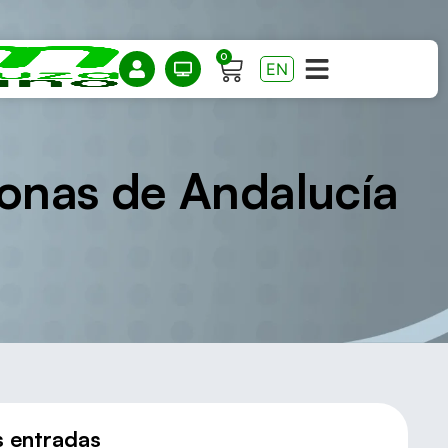
0
EN
onas de Andalucía
s entradas