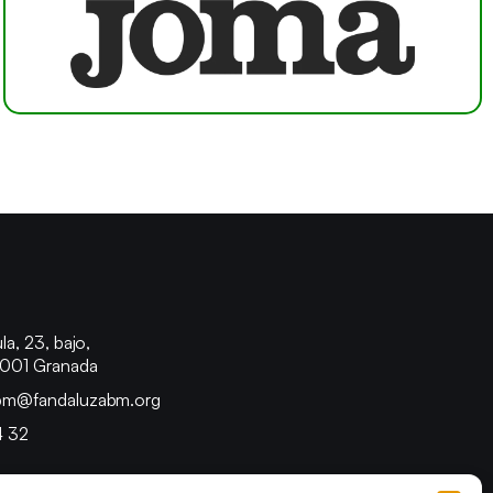
o
la, 23, bajo,
8001 Granada
bm@fandaluzabm.org
4 32