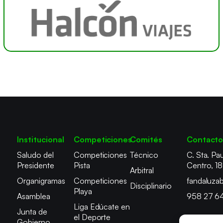
Institucional
Competiciones
Comités
Contact
Saludo del
Competiciones
Técnico
C. Sta. Pau
Presidente
Pista
Centro, 1
Arbitral
Organigramas
Competiciones
fandaluza
Disciplinario
Playa
Asamblea
958 27 6
Liga Edúcate en
Junta de
el Deporte
Gobierno