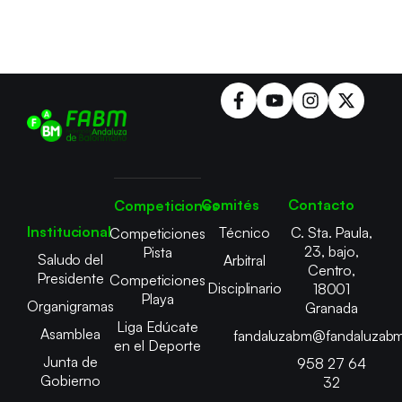
Comités
Contacto
Competiciones
Institucional
Técnico
C. Sta. Paula,
Competiciones
23, bajo,
Pista
Saludo del
Arbitral
Centro,
Presidente
Competiciones
Disciplinario
18001
Playa
Organigramas
Granada
Liga Edúcate
Asamblea
fandaluzabm@fandaluzabm
en el Deporte
Junta de
958 27 64
Gobierno
32