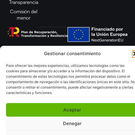
Transparencia
Comisión del
menor
Copyright © 2025 Federación Andaluza de Balonmano |
Gestionar consentimiento
Desarrollado por
TOOOLS
Para ofrecer las mejores experiencias, utilizamos tecnologías como las
Aviso Legal
Política de Cookies
cookies para almacenar y/o acceder a la información del dispositivo. El
Política de Privacidad y cookies
Declaración de Accesibilidad
consentimiento de estas tecnologías nos permitirá procesar datos como el
comportamiento de navegación o las identificaciones únicas en este sitio. N
Política de ventas
Mapa del Sitio
consentir o retirar el consentimiento, puede afectar negativamente a ciertas
características y funciones.
Aceptar
Denegar