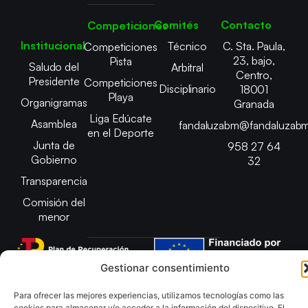
Comités
Contacto
Competiciones
Institucional
Técnico
C. Sta. Paula,
Competiciones
23, bajo,
Pista
Saludo del
Arbitral
Centro,
Presidente
Competiciones
Disciplinario
18001
Playa
Organigramas
Granada
Liga Edúcate
Asamblea
fandaluzabm@fandaluzabm
en el Deporte
Junta de
958 27 64
Gobierno
32
Transparencia
Comisión del
menor
Gestionar consentimiento
Copyright © 2025 Federación Andaluza de Balonmano |
Para ofrecer las mejores experiencias, utilizamos tecnologías como las
Desarrollado por
TOOOLS
cookies para almacenar y/o acceder a la información del dispositivo. El