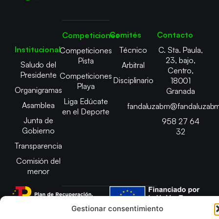
Comités
Contacto
Competiciones
Institucional
Técnico
C. Sta. Paula,
Competiciones
23, bajo,
Pista
Saludo del
Arbitral
Centro,
Presidente
Competiciones
Disciplinario
18001
Playa
Organigramas
Granada
Liga Edúcate
Asamblea
fandaluzabm@fandaluzabm
en el Deporte
Junta de
958 27 64
Gobierno
32
Transparencia
Comisión del
menor
Gestionar consentimiento