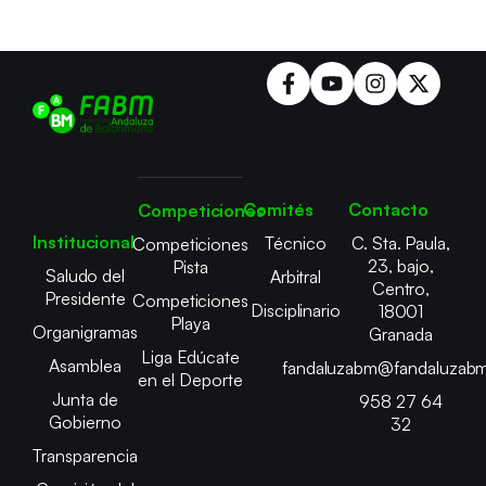
Comités
Contacto
Competiciones
Institucional
Técnico
C. Sta. Paula,
Competiciones
23, bajo,
Pista
Saludo del
Arbitral
Centro,
Presidente
Competiciones
Disciplinario
18001
Playa
Organigramas
Granada
Liga Edúcate
Asamblea
fandaluzabm@fandaluzabm
en el Deporte
Junta de
958 27 64
Gobierno
32
Transparencia