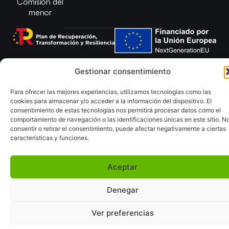
Comisión del
menor
Copyright © 2025 Federación Andaluza de Balonmano |
Gestionar consentimiento
Desarrollado por
TOOOLS
Para ofrecer las mejores experiencias, utilizamos tecnologías como las
Aviso Legal
Política de Cookies
cookies para almacenar y/o acceder a la información del dispositivo. El
consentimiento de estas tecnologías nos permitirá procesar datos como el
Política de Privacidad y cookies
Declaración de Accesibilidad
comportamiento de navegación o las identificaciones únicas en este sitio. N
Política de ventas
Mapa del Sitio
consentir o retirar el consentimiento, puede afectar negativamente a ciertas
características y funciones.
Aceptar
Denegar
Ver preferencias