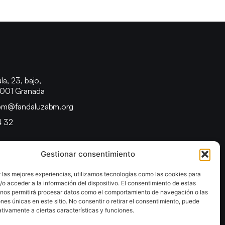
o
la, 23, bajo,
8001 Granada
bm@fandaluzabm.org
4 32
Gestionar consentimiento
 las mejores experiencias, utilizamos tecnologías como las cookies para
o acceder a la información del dispositivo. El consentimiento de estas
 nos permitirá procesar datos como el comportamiento de navegación o las
ones únicas en este sitio. No consentir o retirar el consentimiento, puede
tivamente a ciertas características y funciones.