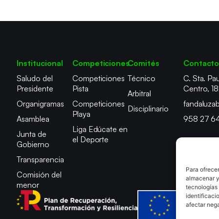
Institucional
Competiciones
Comités
Contact
Saludo del
Competiciones
Técnico
C. Sta. Pau
Presidente
Pista
Centro, 1
Arbitral
Organigramas
Competiciones
fandaluza
Disciplinario
Playa
Asamblea
958 27 6
Liga Edúcate en
Junta de
el Deporte
Gobierno
Transparencia
Para ofrecer
Comisión del
almacenar y/
menor
tecnologías
identificaci
afectar nega