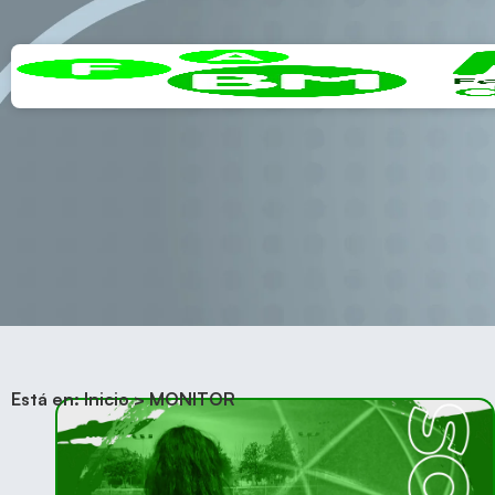
Está en:
Inicio
>
MONITOR