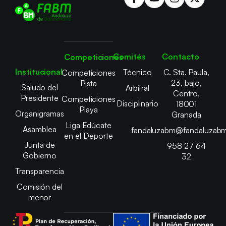
Comités
Contacto
Competiciones
Institucional
Técnico
C. Sta. Paula,
Competiciones
23, bajo,
Pista
Saludo del
Arbitral
Centro,
Presidente
Competiciones
Disciplinario
18001
Playa
Organigramas
Granada
Liga Edúcate
Asamblea
fandaluzabm@fandaluzabm
en el Deporte
Junta de
958 27 64
Gobierno
32
Transparencia
Comisión del
menor