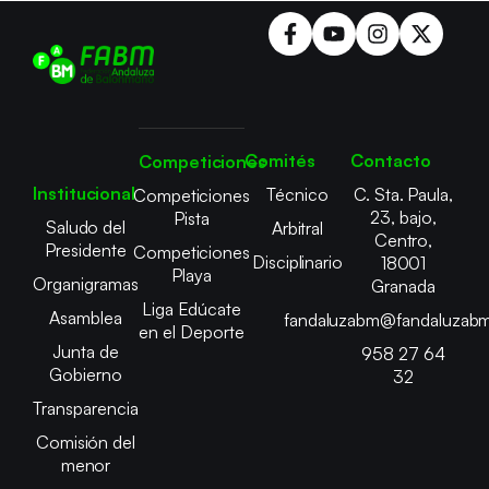
Comités
Contacto
Competiciones
Institucional
Técnico
C. Sta. Paula,
Competiciones
23, bajo,
Pista
Saludo del
Arbitral
Centro,
Presidente
Competiciones
Disciplinario
18001
Playa
Organigramas
Granada
Liga Edúcate
Asamblea
fandaluzabm@fandaluzabm
en el Deporte
Junta de
958 27 64
Gobierno
32
Transparencia
Comisión del
menor