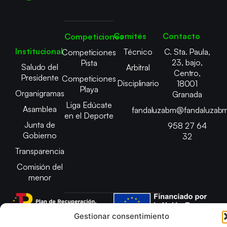
Comités
Contacto
Competiciones
Institucional
Técnico
C. Sta. Paula,
Competiciones
23, bajo,
Pista
Saludo del
Arbitral
Centro,
Presidente
Competiciones
Disciplinario
18001
Playa
Organigramas
Granada
Liga Edúcate
Asamblea
fandaluzabm@fandaluzabm
en el Deporte
Junta de
958 27 64
Gobierno
32
Transparencia
Comisión del
menor
Gestionar consentimiento