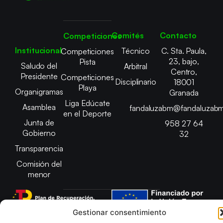
Comités
Contacto
Competiciones
Institucional
Técnico
C. Sta. Paula,
Competiciones
23, bajo,
Pista
Saludo del
Arbitral
Centro,
Presidente
Competiciones
Disciplinario
18001
Playa
Organigramas
Granada
Liga Edúcate
Asamblea
fandaluzabm@fandaluzabm
en el Deporte
Junta de
958 27 64
Gobierno
32
Transparencia
Comisión del
menor
Gestionar consentimiento