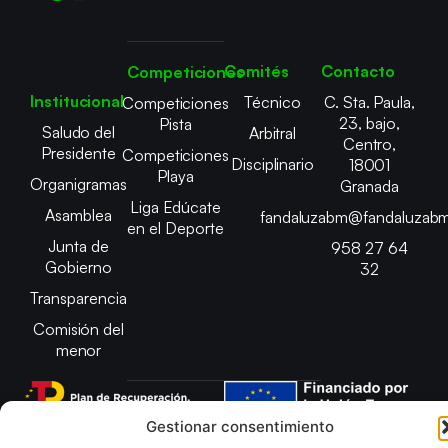
Comités
Contacto
Competiciones
Institucional
Técnico
C. Sta. Paula,
Competiciones
23, bajo,
Pista
Saludo del
Arbitral
Centro,
Presidente
Competiciones
Disciplinario
18001
Playa
Organigramas
Granada
Liga Edúcate
Asamblea
fandaluzabm@fandaluzabm
en el Deporte
Junta de
958 27 64
Gobierno
32
Transparencia
Comisión del
menor
Gestionar consentimiento