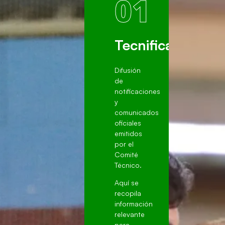
01
Tecnificación
Difusión
de
notificaciones
y
comunicados
oficiales
emitidos
por el
Comité
Técnico.
Aquí se
recopila
información
relevante
para