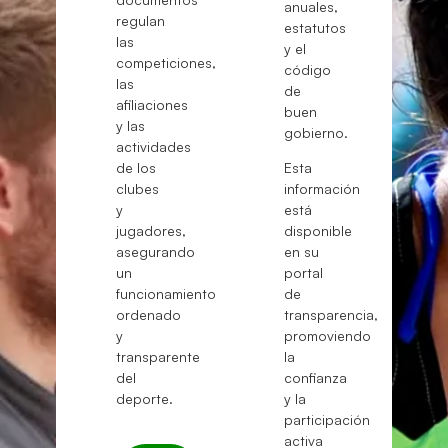
anuales,
regulan
estatutos
las
y el
competiciones,
código
las
de
afiliaciones
buen
y las
gobierno.
actividades
de los
Esta
clubes
información
y
está
jugadores,
disponible
asegurando
en su
un
portal
funcionamiento
de
ordenado
transparencia,
y
promoviendo
transparente
la
del
confianza
deporte.
y la
participación
activa