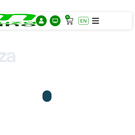
0
EN
za