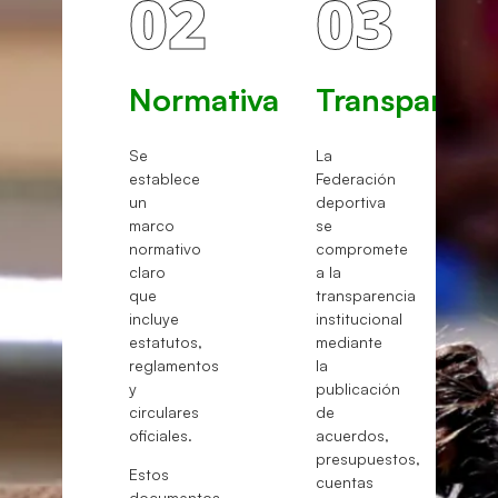
02
03
Normativa
Transparenc
Se
La
establece
Federación
un
deportiva
marco
se
normativo
compromete
claro
a la
que
transparencia
incluye
institucional
estatutos,
mediante
reglamentos
la
y
publicación
circulares
de
oficiales.
acuerdos,
presupuestos,
Estos
cuentas
documentos