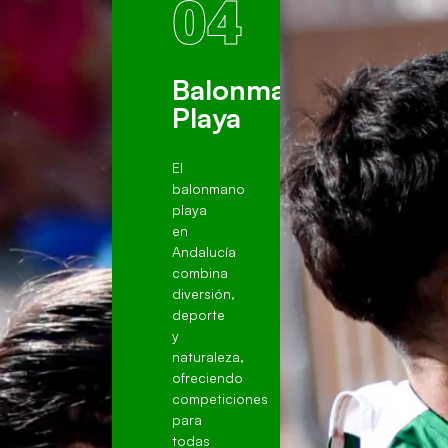
04
ia
Balonmano
Playa
El
balonmano
playa
en
Andalucía
combina
diversión,
deporte
y
naturaleza,
ofreciendo
competiciones
para
todas