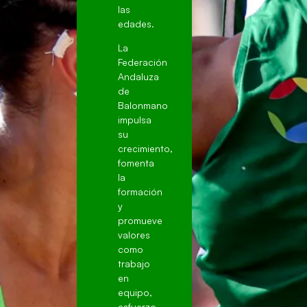
las
edades.
La
Federación
Andaluza
de
Balonmano
impulsa
su
crecimiento,
fomenta
la
formación
y
promueve
valores
como
trabajo
en
equipo,
esfuerzo