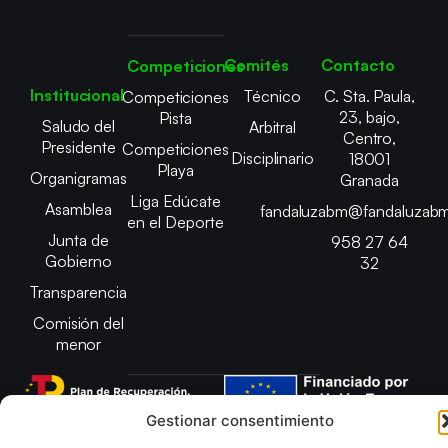
Comités
Contacto
Competiciones
Institucional
Técnico
C. Sta. Paula,
Competiciones
23, bajo,
Pista
Saludo del
Arbitral
Centro,
Presidente
Competiciones
Disciplinario
18001
Playa
Organigramas
Granada
Liga Edúcate
Asamblea
fandaluzabm@fandaluzabm
en el Deporte
Junta de
958 27 64
Gobierno
32
Transparencia
Comisión del
menor
Gestionar consentimiento