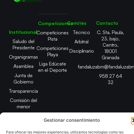
Comités
Contacto
Competiciones
Institucional
Técnico
C. Sta. Paula,
Competiciones
23, bajo,
Pista
Saludo del
Arbitral
Centro,
Presidente
Competiciones
Disciplinario
18001
Playa
Organigramas
Granada
Liga Edúcate
Asamblea
fandaluzabm@fandaluzabm
en el Deporte
Junta de
958 27 64
Gobierno
32
Transparencia
Comisión del
menor
Gestionar consentimiento
Para ofrecer las mejores experiencias, utilizamos tecnologías como las