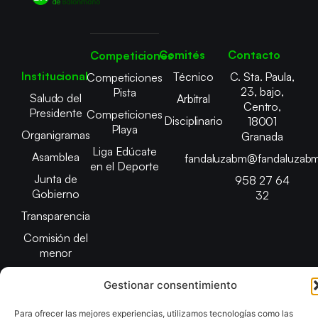
Comités
Contacto
Competiciones
Institucional
Técnico
C. Sta. Paula,
Competiciones
23, bajo,
Pista
Saludo del
Arbitral
Centro,
Presidente
Competiciones
Disciplinario
18001
Playa
Organigramas
Granada
Liga Edúcate
Asamblea
fandaluzabm@fandaluzabm
en el Deporte
Junta de
958 27 64
Gobierno
32
Transparencia
Comisión del
menor
Gestionar consentimiento
Para ofrecer las mejores experiencias, utilizamos tecnologías como las