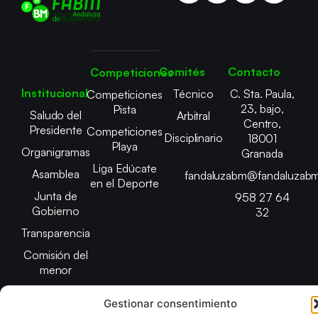
Comités
Contacto
Competiciones
Institucional
Técnico
C. Sta. Paula,
Competiciones
23, bajo,
Pista
Saludo del
Arbitral
Centro,
Presidente
Competiciones
Disciplinario
18001
Playa
Organigramas
Granada
Liga Edúcate
Asamblea
fandaluzabm@fandaluzabm
en el Deporte
Junta de
958 27 64
Gobierno
32
Transparencia
Comisión del
menor
Gestionar consentimiento