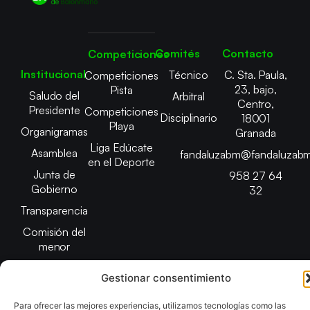
Comités
Contacto
Competiciones
Institucional
Técnico
C. Sta. Paula,
Competiciones
23, bajo,
Pista
Saludo del
Arbitral
Centro,
Presidente
Competiciones
Disciplinario
18001
Playa
Organigramas
Granada
Liga Edúcate
Asamblea
fandaluzabm@fandaluzabm
en el Deporte
Junta de
958 27 64
Gobierno
32
Transparencia
Comisión del
menor
Gestionar consentimiento
Para ofrecer las mejores experiencias, utilizamos tecnologías como las