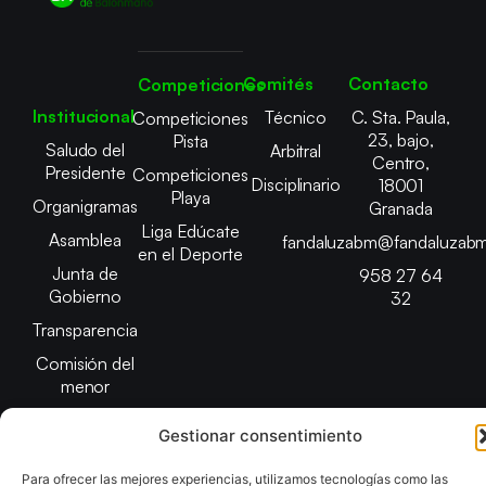
Comités
Contacto
Competiciones
Institucional
Técnico
C. Sta. Paula,
Competiciones
23, bajo,
Pista
Saludo del
Arbitral
Centro,
Presidente
Competiciones
Disciplinario
18001
Playa
Organigramas
Granada
Liga Edúcate
Asamblea
fandaluzabm@fandaluzabm
en el Deporte
Junta de
958 27 64
Gobierno
32
Transparencia
Comisión del
menor
Gestionar consentimiento
Para ofrecer las mejores experiencias, utilizamos tecnologías como las