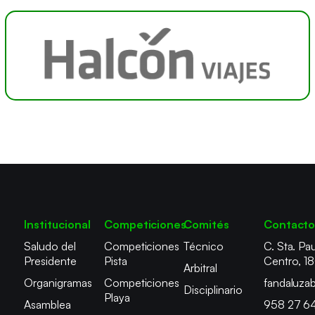
Institucional
Competiciones
Comités
Contact
Saludo del
Competiciones
Técnico
C. Sta. Pau
Presidente
Pista
Centro, 1
Arbitral
Organigramas
Competiciones
fandaluza
Disciplinario
Playa
Asamblea
958 27 6