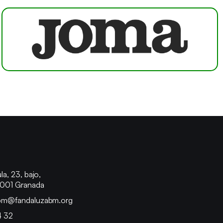
o
la, 23, bajo,
8001 Granada
bm@fandaluzabm.org
4 32