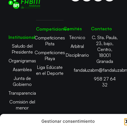
Comités
Contacto
Competiciones
Institucional
Técnico
C. Sta. Paula,
Competiciones
23, bajo,
Pista
Saludo del
Arbitral
Centro,
Presidente
Competiciones
Disciplinario
18001
Playa
Organigramas
Granada
Liga Edúcate
Asamblea
fandaluzabm@fandaluzabm
en el Deporte
Junta de
958 27 64
Gobierno
32
Transparencia
Comisión del
menor
Gestionar consentimiento