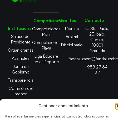
Comités
Contacto
Competiciones
Institucional
Técnico
C. Sta. Paula,
Competiciones
23, bajo,
Pista
Saludo del
Arbitral
Centro,
Presidente
Competiciones
Disciplinario
18001
Playa
Organigramas
Granada
Liga Edúcate
Asamblea
fandaluzabm@fandaluzabm
en el Deporte
Junta de
958 27 64
Gobierno
32
Transparencia
Comisión del
menor
Gestionar consentimiento
Para ofrecer las mejores experiencias, utilizamos tecnologías como las