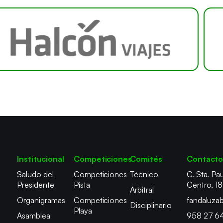
Institucional
Competiciones
Comités
Contact
Saludo del
Competiciones
Técnico
C. Sta. Pau
Presidente
Pista
Centro, 1
Arbitral
Organigramas
Competiciones
fandaluza
Disciplinario
Playa
Asamblea
958 27 6