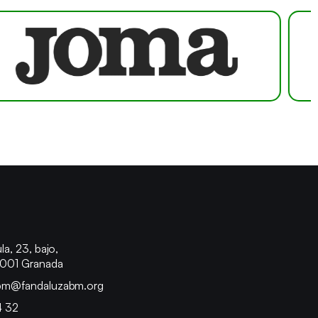
o
la, 23, bajo,
8001 Granada
bm@fandaluzabm.org
4 32