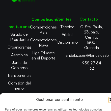
Comités
Contacto
Competiciones
Institucional
Técnico
C. Sta. Paula,
Competiciones
23, bajo,
Pista
Saludo del
Arbitral
Centro,
Presidente
Competiciones
Disciplinario
18001
Playa
Organigramas
Granada
Liga Edúcate
Asamblea
fandaluzabm@fandaluzabm
en el Deporte
Junta de
958 27 64
Gobierno
32
Transparencia
Comisión del
menor
Gestionar consentimiento
Para ofrecer las mejores experiencias, utilizamos tecnologías como las