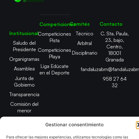
Comités
Contacto
Competiciones
Institucional
Técnico
C. Sta. Paula,
Competiciones
23, bajo,
Pista
Saludo del
Arbitral
Centro,
Presidente
Competiciones
Disciplinario
18001
Playa
Organigramas
Granada
Liga Edúcate
Asamblea
fandaluzabm@fandaluzabm
en el Deporte
Junta de
958 27 64
Gobierno
32
Transparencia
Comisión del
menor
Gestionar consentimiento
Para ofrecer las mejores experiencias, utilizamos tecnologías como las