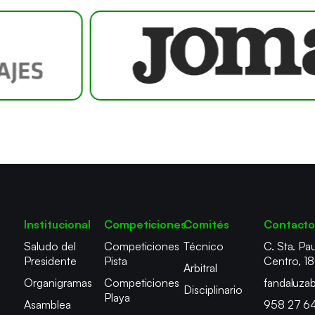
Institucional
Competiciones
Comités
Contact
Saludo del
Competiciones
Técnico
C. Sta. Pau
Presidente
Pista
Centro, 1
Arbitral
Organigramas
Competiciones
fandaluza
Disciplinario
Playa
Asamblea
958 27 6