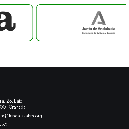
o
la, 23, bajo,
8001 Granada
bm@fandaluzabm.org
4 32