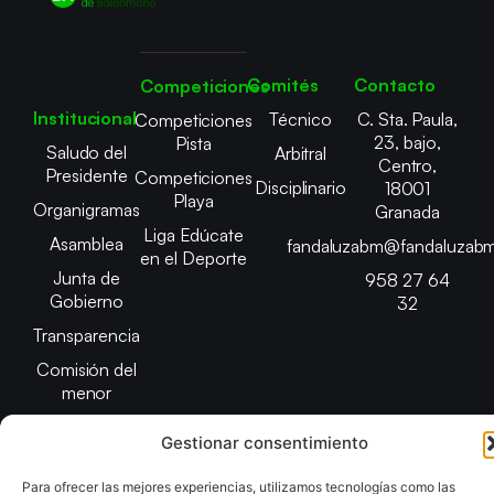
Comités
Contacto
Competiciones
Institucional
Técnico
C. Sta. Paula,
Competiciones
23, bajo,
Pista
Saludo del
Arbitral
Centro,
Presidente
Competiciones
Disciplinario
18001
Playa
Organigramas
Granada
Liga Edúcate
Asamblea
fandaluzabm@fandaluzabm
en el Deporte
Junta de
958 27 64
Gobierno
32
Transparencia
Comisión del
menor
Gestionar consentimiento
Para ofrecer las mejores experiencias, utilizamos tecnologías como las