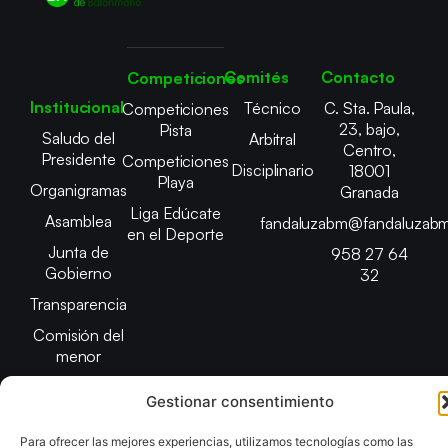
Comités
Contacto
Competiciones
Institucional
Técnico
C. Sta. Paula,
Competiciones
23, bajo,
Pista
Saludo del
Arbitral
Centro,
Presidente
Competiciones
Disciplinario
18001
Playa
Organigramas
Granada
Liga Edúcate
Asamblea
fandaluzabm@fandaluzabm
en el Deporte
Junta de
958 27 64
Gobierno
32
Transparencia
Comisión del
menor
Gestionar consentimiento
Para ofrecer las mejores experiencias, utilizamos tecnologías como las