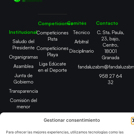
Comités
Contacto
Competiciones
Institucional
Técnico
C. Sta. Paula,
Competiciones
23, bajo,
Pista
Saludo del
Arbitral
Centro,
Presidente
Competiciones
Disciplinario
18001
Playa
Organigramas
Granada
Liga Edúcate
Asamblea
fandaluzabm@fandaluzabm
en el Deporte
Junta de
958 27 64
Gobierno
32
Transparencia
Comisión del
menor
Gestionar consentimiento
Para ofrecer las mejores experiencias, utilizamos tecnologías como las