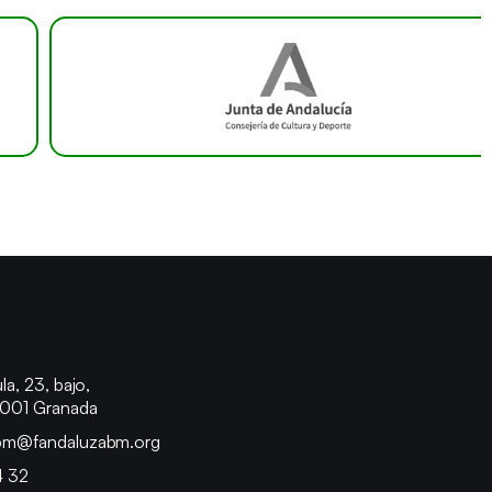
o
la, 23, bajo,
8001 Granada
bm@fandaluzabm.org
4 32