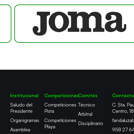
Institucional
Competiciones
Comités
Contact
Saludo del
Competiciones
Técnico
C. Sta. Pau
Presidente
Pista
Centro, 1
Arbitral
Organigramas
Competiciones
fandaluza
Disciplinario
Playa
Asamblea
958 27 6