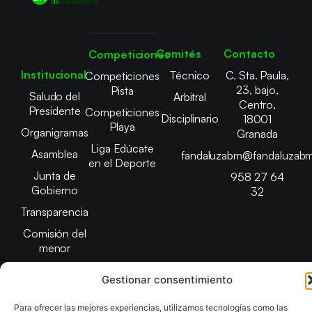
Comités
Contacto
Competiciones
Institucional
Técnico
C. Sta. Paula,
Competiciones
23, bajo,
Pista
Saludo del
Arbitral
Centro,
Presidente
Competiciones
Disciplinario
18001
Playa
Organigramas
Granada
Liga Edúcate
Asamblea
fandaluzabm@fandaluzabm
en el Deporte
Junta de
958 27 64
Gobierno
32
Transparencia
Comisión del
menor
Gestionar consentimiento
Para ofrecer las mejores experiencias, utilizamos tecnologías como las