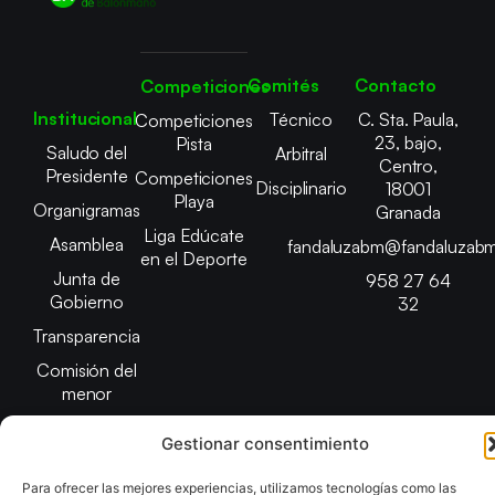
Comités
Contacto
Competiciones
Institucional
Técnico
C. Sta. Paula,
Competiciones
23, bajo,
Pista
Saludo del
Arbitral
Centro,
Presidente
Competiciones
Disciplinario
18001
Playa
Organigramas
Granada
Liga Edúcate
Asamblea
fandaluzabm@fandaluzabm
en el Deporte
Junta de
958 27 64
Gobierno
32
Transparencia
Comisión del
menor
Gestionar consentimiento
Para ofrecer las mejores experiencias, utilizamos tecnologías como las