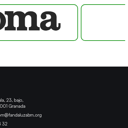
o
la, 23, bajo,
8001 Granada
bm@fandaluzabm.org
4 32