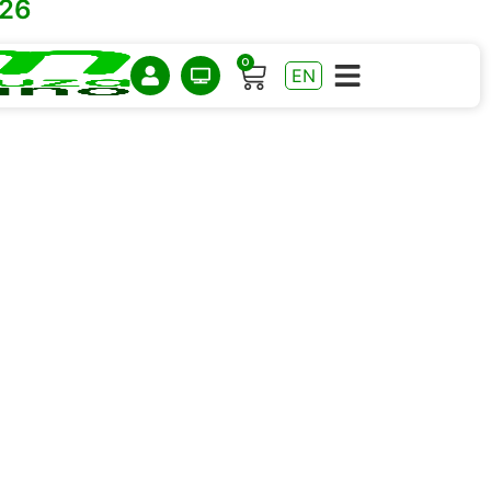
026
0
EN