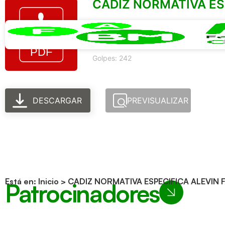
CADIZ NORMATIVA ES
Tamaño del archivo: 1.10 MEGABYTE
Creado: 30-10-2025
Actualizado: 30-10-2025
Golpes: 242
DESCARGAR
PREVISUALIZAR
Está en:
Inicio
>
CADIZ NORMATIVA ESPECIFICA ALEVIN
Patrocinadores