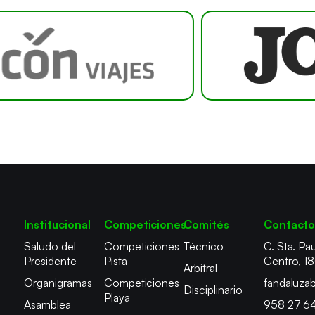
Institucional
Competiciones
Comités
Contact
Saludo del
Competiciones
Técnico
C. Sta. Pau
Presidente
Pista
Centro, 1
Arbitral
Organigramas
Competiciones
fandaluza
Disciplinario
Playa
Asamblea
958 27 6