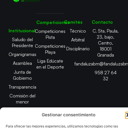
Comités
Contacto
Competiciones
Institucional
Técnico
C. Sta. Paula,
Competiciones
23, bajo,
Pista
Saludo del
Arbitral
Centro,
Presidente
Competiciones
Disciplinario
18001
Playa
Organigramas
Granada
Liga Edúcate
Asamblea
fandaluzabm@fandaluzabm
en el Deporte
Junta de
958 27 64
Gobierno
32
Transparencia
Comisión del
menor
Gestionar consentimiento
Para ofrecer las mejores experiencias, utilizamos tecnologías como las