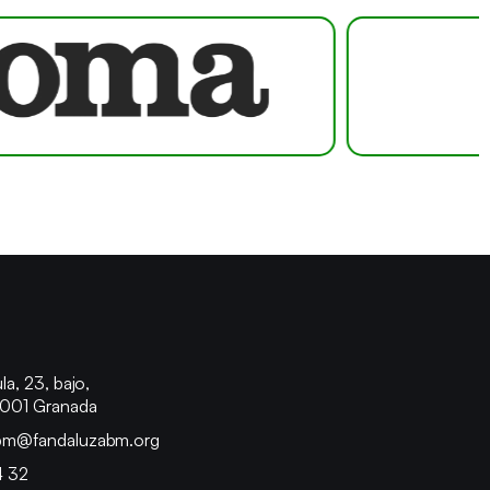
o
la, 23, bajo,
8001 Granada
bm@fandaluzabm.org
4 32