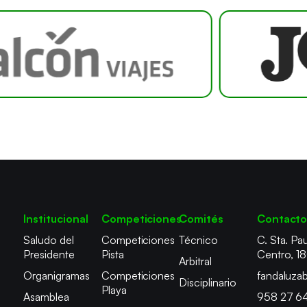
Institucional
Competiciones
Comités
Contact
Saludo del
Competiciones
Técnico
C. Sta. Pau
Presidente
Pista
Centro, 1
Arbitral
Organigramas
Competiciones
fandaluza
Disciplinario
Playa
Asamblea
958 27 6