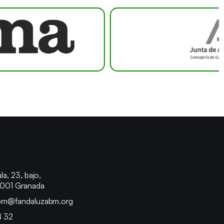
o
la, 23, bajo,
8001 Granada
bm@fandaluzabm.org
4 32