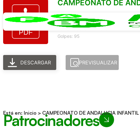
CAMPEONATO DE AND
Tamaño del archivo: 149.18 KB
Creado: 01-12-2025
Actualizado: 01-12-2025
Golpes: 95
DESCARGAR
PREVISUALIZAR
Está en:
Inicio
>
CAMPEONATO DE ANDALUCIA INFANTIL
Patrocinadores