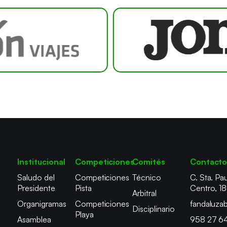
Institucional
Competiciones
Comités
Contact
Saludo del
Competiciones
Técnico
C. Sta. Pau
Presidente
Pista
Centro, 1
Arbitral
Organigramas
Competiciones
fandaluza
Disciplinario
Playa
Asamblea
958 27 6