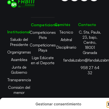
Comités
Contacto
Competiciones
Institucional
Técnico
C. Sta. Paula,
Competiciones
23, bajo,
Pista
Saludo del
Arbitral
Centro,
Presidente
Competiciones
Disciplinario
18001
Playa
Organigramas
Granada
Liga Edúcate
Asamblea
fandaluzabm@fandaluzabm
en el Deporte
Junta de
958 27 64
Gobierno
32
Transparencia
Comisión del
menor
Gestionar consentimiento