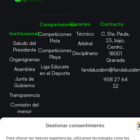
Comités
Contacto
Competiciones
Institucional
Técnico
C. Sta. Paula,
Competiciones
23, bajo,
Pista
Saludo del
Arbitral
Centro,
Presidente
Competiciones
Disciplinario
18001
Playa
Organigramas
Granada
Liga Edúcate
Asamblea
fandaluzabm@fandaluzabm
en el Deporte
Junta de
958 27 64
Gobierno
32
Transparencia
Comisión del
menor
Gestionar consentimiento
Para ofrecer las mejores experiencias, utilizamos tecnologías como las