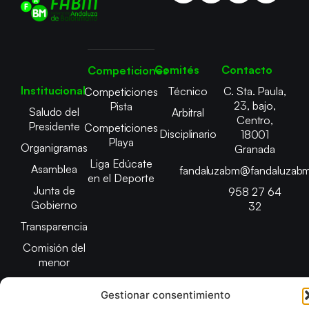
Comités
Contacto
Competiciones
Institucional
Técnico
C. Sta. Paula,
Competiciones
23, bajo,
Pista
Saludo del
Arbitral
Centro,
Presidente
Competiciones
Disciplinario
18001
Playa
Organigramas
Granada
Liga Edúcate
Asamblea
fandaluzabm@fandaluzabm
en el Deporte
Junta de
958 27 64
Gobierno
32
Transparencia
Comisión del
menor
Gestionar consentimiento