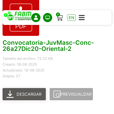
0
EN
Convocatoria-JuvMasc-Conc-
26a27Dic20-Oriental-2
Tamaño del archivo: 73.33 KB
Creado: 18-08-2025
Actualizado: 18-08-2025
Golpes: 57
DESCARGAR
PREVISUALIZAR