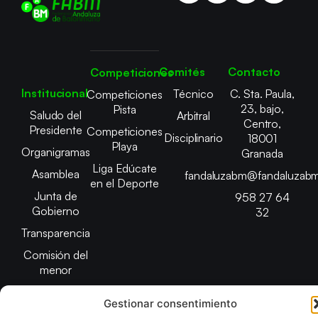
Comités
Contacto
Competiciones
Institucional
Técnico
C. Sta. Paula,
Competiciones
23, bajo,
Pista
Saludo del
Arbitral
Centro,
Presidente
Competiciones
Disciplinario
18001
Playa
Organigramas
Granada
Liga Edúcate
Asamblea
fandaluzabm@fandaluzabm
en el Deporte
Junta de
958 27 64
Gobierno
32
Transparencia
Comisión del
menor
Gestionar consentimiento