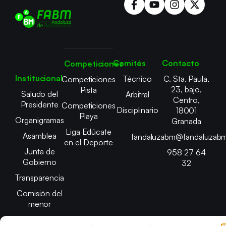
Comités
Contacto
Competiciones
Institucional
Técnico
C. Sta. Paula,
Competiciones
23, bajo,
Pista
Saludo del
Arbitral
Centro,
Presidente
Competiciones
Disciplinario
18001
Playa
Organigramas
Granada
Liga Edúcate
Asamblea
fandaluzabm@fandaluzabm
en el Deporte
Junta de
958 27 64
Gobierno
32
Transparencia
Comisión del
menor