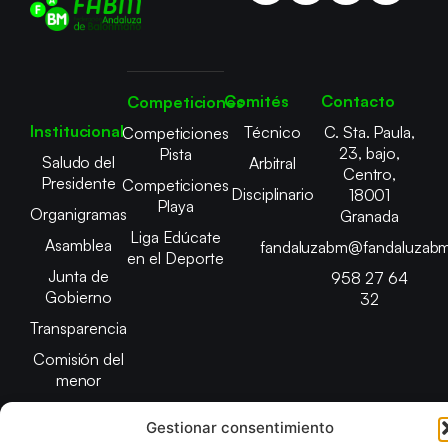
Comités
Contacto
Competiciones
Institucional
Técnico
C. Sta. Paula,
Competiciones
23, bajo,
Pista
Saludo del
Arbitral
Centro,
Presidente
Competiciones
Disciplinario
18001
Playa
Organigramas
Granada
Liga Edúcate
Asamblea
fandaluzabm@fandaluzabm
en el Deporte
Junta de
958 27 64
Gobierno
32
Transparencia
Comisión del
menor
Gestionar consentimiento