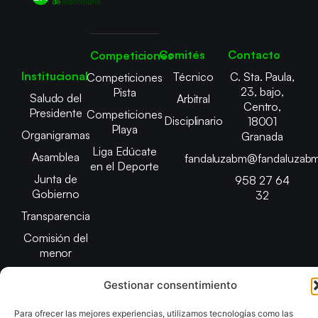
Comités
Contacto
Competiciones
Institucional
Técnico
C. Sta. Paula,
Competiciones
23, bajo,
Pista
Saludo del
Arbitral
Centro,
Presidente
Competiciones
Disciplinario
18001
Playa
Organigramas
Granada
Liga Edúcate
Asamblea
fandaluzabm@fandaluzabm
en el Deporte
Junta de
958 27 64
Gobierno
32
Transparencia
Comisión del
menor
Gestionar consentimiento
Para ofrecer las mejores experiencias, utilizamos tecnologías como las