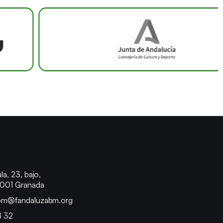
o
la, 23, bajo,
8001 Granada
bm@fandaluzabm.org
4 32