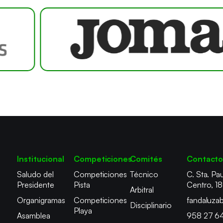
Institucional
Competiciones
Comités
Contact
Saludo del
Competiciones
Técnico
C. Sta. Pau
Presidente
Pista
Centro, 1
Arbitral
Organigramas
Competiciones
fandaluza
Disciplinario
Playa
Asamblea
958 27 6