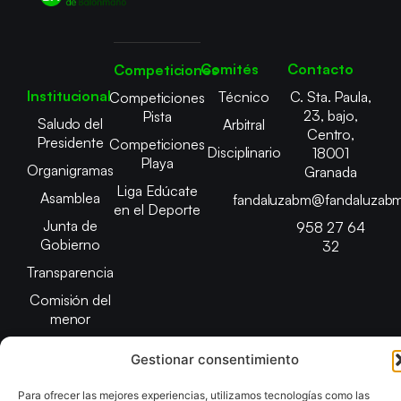
Comités
Contacto
Competiciones
Institucional
Técnico
C. Sta. Paula,
Competiciones
23, bajo,
Pista
Saludo del
Arbitral
Centro,
Presidente
Competiciones
Disciplinario
18001
Playa
Organigramas
Granada
Liga Edúcate
Asamblea
fandaluzabm@fandaluzabm
en el Deporte
Junta de
958 27 64
Gobierno
32
Transparencia
Comisión del
menor
Gestionar consentimiento
Para ofrecer las mejores experiencias, utilizamos tecnologías como las