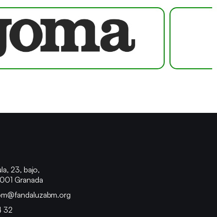
o
la, 23, bajo,
8001 Granada
bm@fandaluzabm.org
4 32