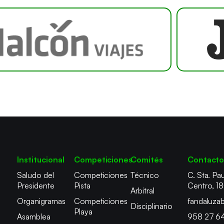
Institucional
Competiciones
Comités
Contact
Saludo del
Competiciones
Técnico
C. Sta. Pau
Presidente
Pista
Centro, 1
Arbitral
Organigramas
Competiciones
fandaluza
Disciplinario
Playa
Asamblea
958 27 6