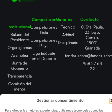
Comités
Contacto
Competiciones
Institucional
Técnico
C. Sta. Paula,
Competiciones
23, bajo,
Pista
Saludo del
Arbitral
Centro,
Presidente
Competiciones
Disciplinario
18001
Playa
Organigramas
Granada
Liga Edúcate
Asamblea
fandaluzabm@fandaluzabm
en el Deporte
Junta de
958 27 64
Gobierno
32
Transparencia
Comisión del
menor
Gestionar consentimiento
Para ofrecer las mejores experiencias, utilizamos tecnologías como las